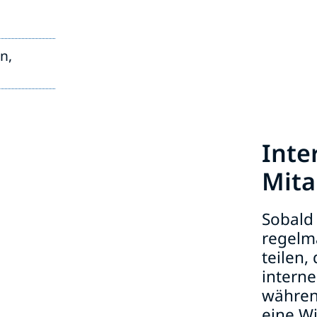
n,
Inte
Mita
Sobald 
regelm
teilen,
intern
währen
eine W