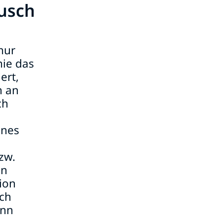
ausch
nur
nie das
ert,
n an
ch
ines
zw.
en
ion
uch
enn