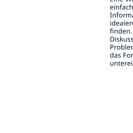
einfach
Inform
idealer
finden.
Diskus
Problem
das Fo
unterei