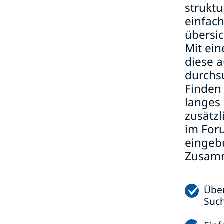
struktu
einfac
übersic
Mit ein
diese a
durchs
Finden
langes
zusätzl
im For
eingeb
Zusamme
Über
Suc