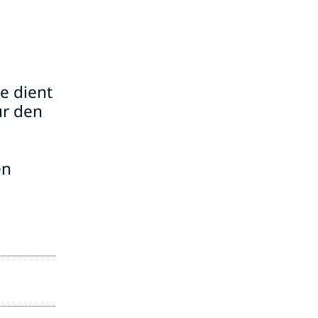
e dient
ür den
en