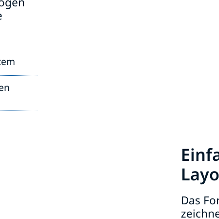
zogen
e
stem
gen
Einf
Layo
Das For
zeichne