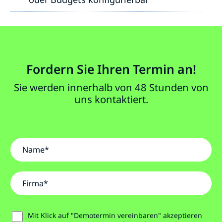
Fordern Sie Ihren Termin an!
Sie werden innerhalb von 48 Stunden von
uns kontaktiert.
N
a
m
e
F
*
i
r
m
D
a
Mit Klick auf "Demotermin vereinbaren" akzeptieren
S