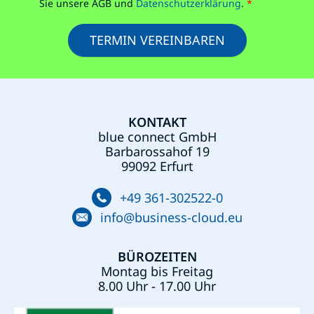
Sie unsere AGB und
Datenschutzerklärung
.
*
*
G
V
O
TERMIN VEREINBAREN
-
E
i
n
v
KONTAKT
e
blue connect GmbH
r
s
Barbarossahof 19
t
99092 Erfurt
ä
n
+49 361-302522-0
d
info@business-cloud.eu
n
i
s
BÜROZEITEN
*
Montag bis Freitag
8.00 Uhr - 17.00 Uhr